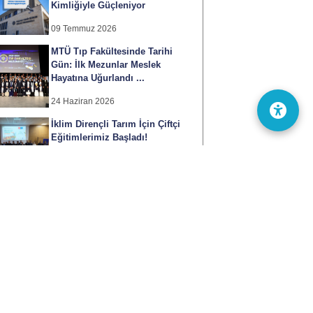
Kimliğiyle Güçleniyor
09 Temmuz 2026
MTÜ Tıp Fakültesinde Tarihi
Gün: İlk Mezunlar Meslek
Hayatına Uğurlandı ...
24 Haziran 2026
İklim Dirençli Tarım İçin Çiftçi
Eğitimlerimiz Başladı!
24 Haziran 2026
Tüm Haberler
Ağustos 2026
S
Ç
P
C
C
P