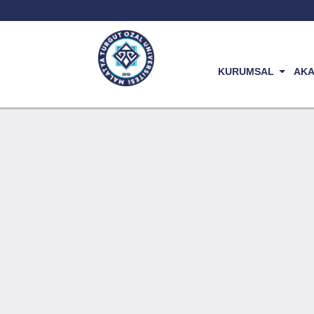
KURUMSAL
AK
Malatya Turgut Ozal Universitesi Ana S