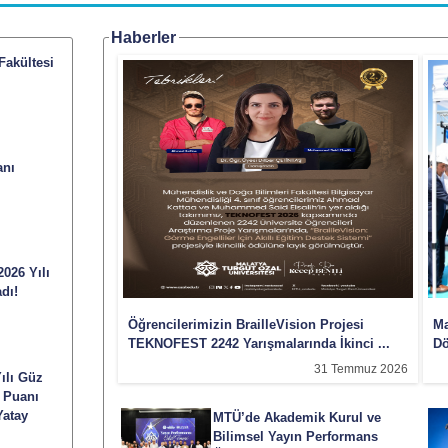
Haberler
Fakültesi
anı
026 Yılı
dı!
Öğrencilerimizin BrailleVision Projesi
Ma
TEKNOFEST 2242 Yarışmalarında İkinci ...
D
31 Temmuz 2026
ılı Güz
e Puanı
Yatay
MTÜ’de Akademik Kurul ve
Bilimsel Yayın Performans