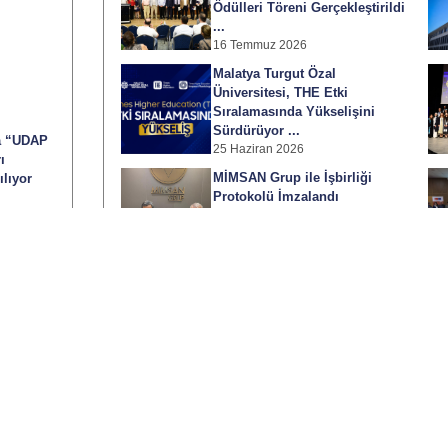
Ödülleri Töreni Gerçekleştirildi
...
16 Temmuz 2026
Malatya Turgut Özal
Üniversitesi, THE Etki
Sıralamasında Yükselişini
Sürdürüyor ...
a “UDAP
25 Haziran 2026
ı
MİMSAN Grup ile İşbirliği
ılıyor
Protokolü İmzalandı
cı
24 Haziran 2026
uruları
Duyurular
P