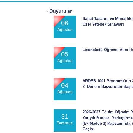
Duyurular
Sanat Tasarım ve Mimarlık 
06
Özel Yetenek Sınavları
Ağustos
Lisansüstü Öğrenci Alım İl
05
Ağustos
ARDEB 1001 Programı’nın 2
04
2. Dönem Başvuruları Başla
Ağustos
2026-2027 Eğitim Öğretim Y
31
Yarıyılı Merkezi Yerleştirm
Temmuz
(Ek Madde 1) Kapsamında 
Geçiş ...