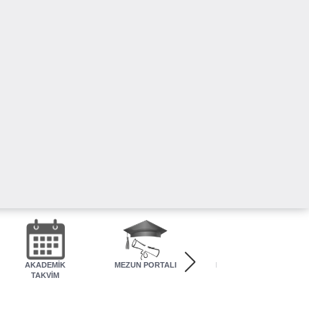
AKADEMİK
MEZUN PORTALI
Eğitim Kazanımı
TAKVİM
Değerlendirme
Raporu