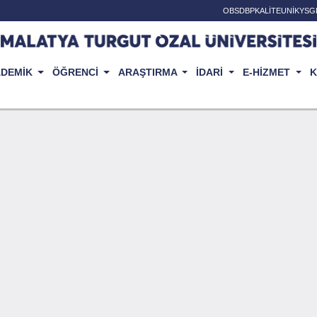
OBS
DBP
KALİTE
UNİKYS
G
ADEMİK
ÖĞRENCİ
ARAŞTIRMA
İDARİ
E-HİZMET
K
ayfa