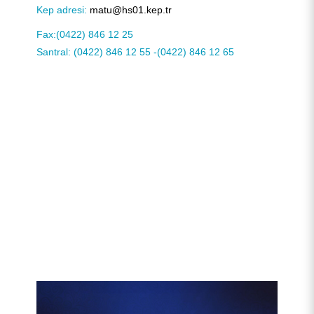
Kep adresi:
matu@hs01.kep.tr
KURUMSAL
Fax:(0422)
846 12 25
AKADEMİK
Hakkımızda
Santral:
(0422) 846 12 55
-
(0422) 846 12 65
ÖĞRENCİ
Üniversite Yönetimi
Lisansüstü Eğitim Enstitüsü
Tarihçe
ARAŞTIRMA
Stratejik Yönetim
Fakülteler
Öğrenci İşleri Bilgi Sistemi
Misyon, Vizyon ve Temel Değerler
Rektör
İDARİ
Yönetim Modelleri
Meslek Yüksekokulları
Öğrenci Toplulukları Otomasyonu
Uygulama ve Araştırma Merkezleri
Tanıtım Filmi
Rektör Yardımcıları
Stratejik Plan
Mühendislik ve Doğa Bilimleri Fakültesi
OBS (Öğrenci ve Akademisyen Girişi)
E-HİZMET
Politikalarımız
Yüksekokullar
Mezun Bilgi Sistemi
Araştırma Koordinatörlüğü
Genel Sekreterlik
Kurumsal Kimlik
Rektör Danışmanları
İdare Faaliyet Raporu
Yönetişim Modeli
Sağlık Bilimleri Fakültesi
Akçadağ Meslek Yüksekokulu
OBS ( Bölüm Başkanı Girişi)
2022-2026 Stratejik Planı
Arı ve Arı Ürünleri Geliştirme Uygulama ve
Araştırma Merkezi
KAMPÜSTE YAŞAM
Koordinatörlükler-
Rektörlüğe Bağlı Birimler
Akademik Takvim
Bilimsel Araştırma Projeleri Koordinasyon Birimi
Bilgi İşlem Daire Başkanlığı
Üniversite Bilgi Yönetim Sistemi (ÜBYS)
Mevzuat
Genel Sekreter
Performans Raporları
Değişim Yönetimi Modeli
Sanat Tasarım ve Mimarlık Fakültesi
Arapgir Meslek Yüksekokulu
Sivil Havacılık Yüksekokulu
Stratejik Plan Değerlendirme Raporları
Atçılık ve Atlı Sporları Uygulama ve Araştırma
Komisyonlar
Uzaktan Eğitim Merkezi (UZEM)
e-BAP
İdari ve Mali İşler Daire Başkanlığı
EBYS
Bize Ulaşın
Genel Sekreter Yardımcıları
İç Değerlendirme Raporları
Araştırma Koordinatörlüğü
Sosyal ve Beşeri Bilimler Fakültesi
Battalgazi Meslek Yüksekokulu
Yabancı Diller Yüksekokulu
Ortak Dersler Bölüm Başkanlığı
2027-2031 Stratejik Plan Çalışmaları
Performans Programı
Merkezi
Uluslararasılaşma
Akademik Performans Sistemi
Kütüphane ve Dokümantasyon Daire Başkanlığı
E-Posta
Ulaşım
Senato
Kalite Koordinatörlüğü
Eğitim Komisyonu
Tıp Fakültesi
Bilişim Teknolojileri Meslek Yüksekokulu
Öneri/İstek, Memnuniyet, Şikayet Bildirimi
Eğitim-Öğretim Performans Raporu
Geleneksel Ve Tamamlayıcı Tıp Uygulama Ve
Araştırma Merkezi
E-Bülten
Proje Çağrı Robotu
Hukuk Müşavirliği
Şifre Sıfırlama
MTÜ Asistan
Yönetim Kurulu
Bağımlılıkla Mücadele Koordinatörlüğü
Dış İlişkiler Birimi
Ziraat Fakültesi
Darende Bekir Ilıcak Meslek Yüksekokulu
Bildirim Sorgula
Akademik Teşvik Düzenleme, Denetleme ve İtiraz
Araştırma-Geliştirme Performans Raporu