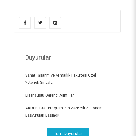
Psikolojik Danışma ve Rehberlik Uygulama ve
Dijital Dönüşüm Koordinatörlüğü
Araştırma Merkezi
Sıfır Atık Yönetimi Koordinatörlüğü
Uzaktan Eğitim Uygulama ve Araştırma Merkezi
(UZEM)
İş Sağlığı ve Güvenliği Koordinatörlüğü
Duyurular
Sanat Tasarım ve Mimarlık Fakültesi Özel
Yetenek Sınavları
Lisansüstü Öğrenci Alım İlanı
ARDEB 1001 Programı’nın 2026 Yılı 2. Dönem
Başvuruları Başladı!
Tüm Duyurular