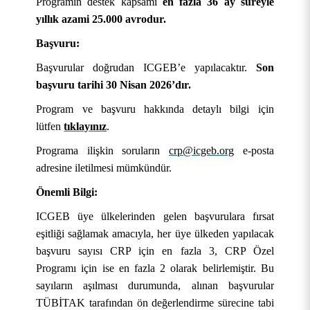
Programın destek kapsamı
en fazla 36 ay süreyle
yıllık azami 25.000 avrodur.
Başvuru:
Başvurular doğrudan ICGEB’e yapılacaktır.
Son
başvuru tarihi 30 Nisan 2026’dır.
Program ve başvuru hakkında detaylı bilgi için
KURUMSAL
lütfen
tıklayınız
.
AKADEMİK
Hakkımızda
Programa ilişkin soruların
crp@icgeb.org
e-posta
adresine iletilmesi mümkündür.
ÖĞRENCİ
Üniversite Yönetimi
Lisansüstü Eğitim Enstitüsü
Tarihçe
Önemli Bilgi:
ARAŞTIRMA
Stratejik Yönetim
Fakülteler
Öğrenci İşleri Bilgi Sistemi
Misyon, Vizyon ve Temel Değerler
Rektör
ICGEB üye ülkelerinden gelen başvurulara fırsat
eşitliği sağlamak amacıyla, her üye ülkeden yapılacak
İDARİ
Yönetim Modelleri
Meslek Yüksekokulları
Öğrenci Toplulukları Otomasyonu
Uygulama ve Araştırma Merkezleri
Tanıtım Filmi
Rektör Yardımcıları
Stratejik Plan
Mühendislik ve Doğa Bilimleri Fakültesi
OBS (Öğrenci ve Akademisyen Girişi)
başvuru sayısı CRP için en fazla 3, CRP Özel
Programı için ise en fazla 2 olarak belirlemiştir. Bu
E-HİZMET
Politikalarımız
Yüksekokullar
Mezun Bilgi Sistemi
Araştırma Koordinatörlüğü
Genel Sekreterlik
Kurumsal Kimlik
Rektör Danışmanları
İdare Faaliyet Raporu
Yönetişim Modeli
Sağlık Bilimleri Fakültesi
Akçadağ Meslek Yüksekokulu
OBS ( Bölüm Başkanı Girişi)
2022-2026 Stratejik Planı
Arı ve Arı Ürünleri Geliştirme Uygulama ve
sayıların aşılması durumunda, alınan başvurular
Araştırma Merkezi
TÜBİTAK tarafından ön değerlendirme sürecine tabi
KAMPÜSTE YAŞAM
Koordinatörlükler-
Rektörlüğe Bağlı Birimler
Akademik Takvim
Bilimsel Araştırma Projeleri Koordinasyon Birimi
Bilgi İşlem Daire Başkanlığı
Üniversite Bilgi Yönetim Sistemi (ÜBYS)
Mevzuat
Genel Sekreter
Performans Raporları
Değişim Yönetimi Modeli
Sanat Tasarım ve Mimarlık Fakültesi
Arapgir Meslek Yüksekokulu
Sivil Havacılık Yüksekokulu
Stratejik Plan Değerlendirme Raporları