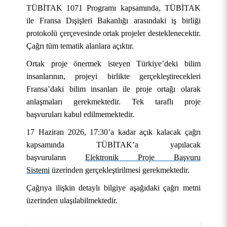
TÜBİTAK 1071 Programı kapsamında, TÜBİTAK
ile Fransa Dışişleri Bakanlığı arasındaki iş birliği
protokolü çerçevesinde ortak projeler desteklenecektir.
Çağrı tüm tematik alanlara açıktır.
Ortak proje önermek isteyen Türkiye’deki bilim
insanlarının, projeyi birlikte gerçekleştirecekleri
Fransa’daki bilim insanları ile proje ortağı olarak
anlaşmaları gerekmektedir. Tek taraflı proje
başvuruları kabul edilmemektedir.
KURUMSAL
17 Haziran 2026, 17:30’a kadar açık kalacak çağrı
AKADEMİK
Hakkımızda
kapsamında TÜBİTAK’a yapılacak
başvuruların
Elektronik Proje Başvuru
ÖĞRENCİ
Üniversite Yönetimi
Lisansüstü Eğitim Enstitüsü
Tarihçe
Sistemi
üzerinden gerçekleştirilmesi gerekmektedir.
ARAŞTIRMA
Stratejik Yönetim
Fakülteler
Öğrenci İşleri Bilgi Sistemi
Misyon, Vizyon ve Temel Değerler
Rektör
Çağrıya ilişkin detaylı bilgiye aşağıdaki çağrı metni
üzerinden ulaşılabilmektedir.
İDARİ
Yönetim Modelleri
Meslek Yüksekokulları
Öğrenci Toplulukları Otomasyonu
Uygulama ve Araştırma Merkezleri
Tanıtım Filmi
Rektör Yardımcıları
Stratejik Plan
Mühendislik ve Doğa Bilimleri Fakültesi
OBS (Öğrenci ve Akademisyen Girişi)