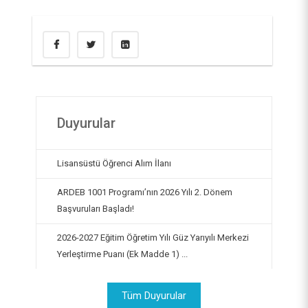
Türkçe Öğretim Uygulama ve Araştırma Merkezi
Kurumsal İletişim Koordinatörlüğü
Psikolojik Danışma ve Rehberlik Uygulama ve
Dijital Dönüşüm Koordinatörlüğü
Araştırma Merkezi
Sıfır Atık Yönetimi Koordinatörlüğü
Uzaktan Eğitim Uygulama ve Araştırma Merkezi
(UZEM)
İş Sağlığı ve Güvenliği Koordinatörlüğü
Duyurular
Lisansüstü Öğrenci Alım İlanı
ARDEB 1001 Programı’nın 2026 Yılı 2. Dönem
Başvuruları Başladı!
2026-2027 Eğitim Öğretim Yılı Güz Yarıyılı Merkezi
Yerleştirme Puanı (Ek Madde 1) ...
Tüm Duyurular