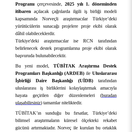
Programı
çerçevesinde,
2025 yılı 1. döneminden
itibaren
açılacak çağrılarda ilgili iş birliği modeli
kapsamında Norveçli araştırmacılar Türkiye’deki
yürütücülerin sunacağı projelere proje ekibi olarak
dâhil olabileceklerdir.
Türkiye'deki araştırmacılar ise RCN tarafından
belirlenecek destek programlarına proje ekibi olarak
başvuruda bulunabilecektir.
KURUMSAL
Bu yeni model,
TÜBİTAK Araştırma Destek
Programları Başkanlığı (ARDEB)
ile
Uluslararası
AKADEMİK
Hakkımızda
İşbirliği Daire Başkanlığı (UİDB)
tarafından
ÖĞRENCİ
Üniversite Yönetimi
Lisansüstü Eğitim Enstitüsü
Tarihçe
uluslararası iş birliklerini kolaylaştırmak amacıyla
hayata geçirilen diğer düzenlemeleri (
buradan
ARAŞTIRMA
Stratejik Yönetim
Fakülteler
Öğrenci İşleri Bilgi Sistemi
Misyon, Vizyon ve Temel Değerler
Rektör
ulaşabilirsiniz
) tamamlar niteliktedir.
TÜBİTAK’ın sunduğu bu fırsatlar, Türkiye’deki
İDARİ
Yönetim Modelleri
Meslek Yüksekokulları
Öğrenci Toplulukları Otomasyonu
Uygulama ve Araştırma Merkezleri
Tanıtım Filmi
Rektör Yardımcıları
Stratejik Plan
Mühendislik ve Doğa Bilimleri Fakültesi
OBS (Öğrenci ve Akademisyen Girişi)
bilimsel araştırmaların küresel ölçekteki rekabet
E-HİZMET
Politikalarımız
Yüksekokullar
Mezun Bilgi Sistemi
Araştırma Koordinatörlüğü
Genel Sekreterlik
Kurumsal Kimlik
Rektör Danışmanları
İdare Faaliyet Raporu
Yönetişim Modeli
Sağlık Bilimleri Fakültesi
Akçadağ Meslek Yüksekokulu
OBS ( Bölüm Başkanı Girişi)
2022-2026 Stratejik Planı
Arı ve Arı Ürünleri Geliştirme Uygulama ve
gücünü artırmaktadır. Norveç ile kurulan bu ortaklık