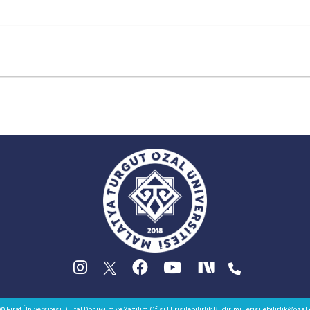
© Fırat Üniversitesi
Dijital Dönüşüm ve Yazılım Ofisi
|
Erisilebilirlik Bildirimi
|
erisilebilirlik@ozal.