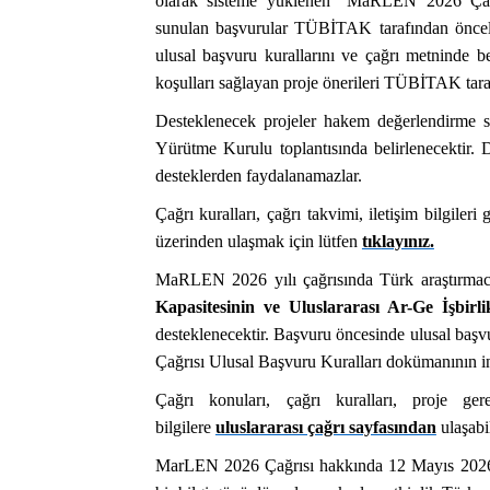
olarak sisteme yüklenen “MaRLEN 2026 Çağr
sunulan başvurular TÜBİTAK tarafından öncelikl
ulusal başvuru kurallarını ve çağrı metninde be
koşulları sağlayan proje önerileri TÜBİTAK taraf
Desteklenecek projeler hakem değerlendirme s
Yürütme Kurulu toplantısında belirlenecektir. 
desteklerden faydalanamazlar.
Çağrı kuralları, çağrı takvimi, iletişim bilgi
üzerinden ulaşmak için lütfen
tıklayınız.
MaRLEN 2026 yılı çağrısında Türk araştırmacı
Kapasitesinin ve Uluslararası Ar-Ge İşbirl
desteklenecektir. Başvuru öncesinde ulusal başv
Çağrısı Ulusal Başvuru Kuralları dokümanının i
Çağrı konuları, çağrı kuralları, proje gere
bilgilere
uluslararası çağrı sayfasından
ulaşabil
MarLEN 2026 Çağrısı hakkında 12 Mayıs 2026 