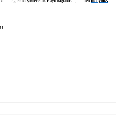
ilinde gerçekleştirilecektir. Kayıt bağlantısı için lütfen
tıklayınız.
CÜ