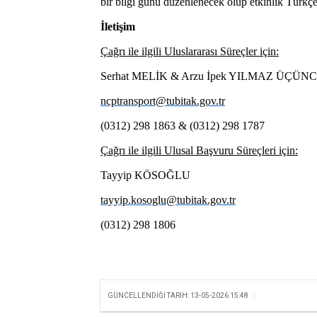
bir bilgi günü düzenlenecek olup etkinlik Türkçe d
İletişim
Çağrı ile ilgili Uluslararası Süreçler için:
Serhat MELİK & Arzu İpek YILMAZ ÜÇÜN
ncptransport@tubitak.gov.tr
(0312) 298 1863 & (0312) 298 1787
Çağrı ile ilgili Ulusal Başvuru Süreçleri için:
Tayyip KÖSOĞLU
tayyip.kosoglu@tubitak.gov.tr
(0312) 298 1806
|
GÜNCELLENDIĞI TARIH: 13-05-2026 15:48