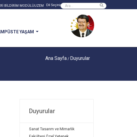
Powered by
Sitede ara
Rİ BİLDİRİM MODÜLÜ
UZEM
AMPÜSTE YAŞAM
Ana Sayfa
Duyurular
/
Duyurular
Sanat Tasarım ve Mimarlık
Fakültesi Özel Yetenek