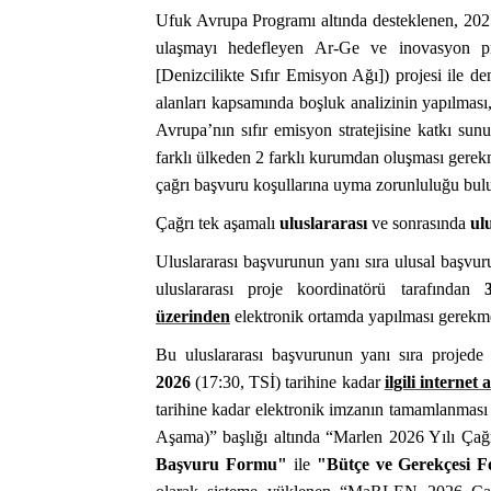
Ufuk Avrupa Programı altında desteklenen, 2025-
ulaşmayı hedefleyen Ar-Ge ve inovasyon p
[Denizcilikte Sıfır Emisyon Ağı]) projesi ile den
alanları kapsamında boşluk analizinin yapılması
Avrupa’nın sıfır emisyon stratejisine katkı su
farklı ülkeden 2 farklı kurumdan oluşması gerekm
çağrı başvuru koşullarına uyma zorunluluğu bul
Çağrı tek aşamalı
uluslararası
ve sonrasında
ul
Uluslararası başvurunun yanı sıra ulusal başvu
uluslararası proje koordinatörü tarafından
üzerinden
elektronik ortamda yapılması gerekm
Bu uluslararası başvurunun yanı sıra projed
2026
(17:30, TSİ) tarihine kadar
ilgili internet 
tarihine kadar elektronik imzanın tamamlanması 
Aşama)” başlığı altında “Marlen 2026 Yılı Çağ
Başvuru Formu"
ile
"Bütçe ve Gerekçesi 