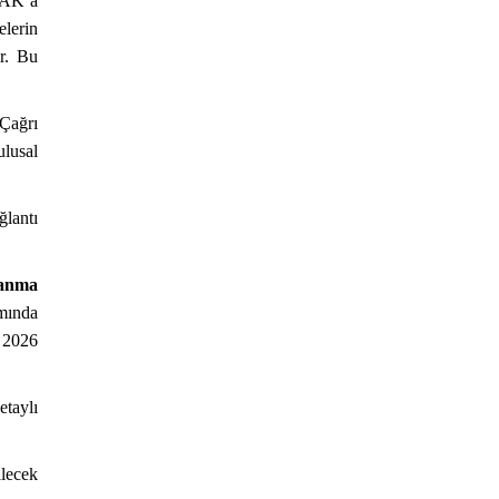
TAK’a
elerin
ir. Bu
Çağrı
ulusal
ğlantı
lanma
mında
N 2026
taylı
lecek