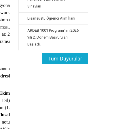
isyona
Sınavları
twork
Lisansüstü Öğrenci Alım İlanı
ştırma
nması,
ARDEB 1001 Programı’nın 2026
n az 2
Yılı 2. Dönem Başvuruları
rarası
Başladı!
Tüm Duyurular
usunun
dresi
Ekim
, TSİ)
rı (1.
lusal
i notu