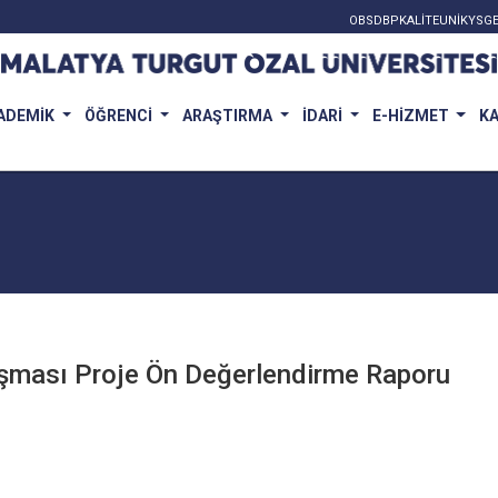
OBS
DBP
KALİTE
UNİKYS
GE
ADEMİK
ÖĞRENCİ
ARAŞTIRMA
İDARİ
E-HİZMET
K
ışması Proje Ön Değerlendirme Raporu