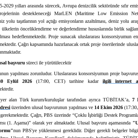
2029 yılları arasında sürecek, Avrupa denizcilik sektöründe sıfır em
rojelerinin destekleneceği MarLEN (Maritime Low Emission Ne
iz yolu taşıtlarının yol açtığı emisyonların azaltılması, deniz yolu ara
, ülkelerin önceliklendirme ve değerlendirme hususlarında birlik sağla
nulması hedeflenmektedir. Proje sunacak uluslararası konsorsiyumun e
ektedir. Çağrı kapsamında hazırlanacak ortak proje önerilerinde ulusla
unmaktadır.
usal başvuru
süreci ile yürütülecektir
runun yapılması zorunludur. Uluslararası konsorsiyumun proje başvur
30 Eylül 2026
(17:00, CET)
tarihine kadar
ilgili internet a
ektedir.
e yer alan Türk kurum/kuruluşlar tarafından ayrıca TÜBİTAK’a,
7 
adresi
üzerinden ulusal başvurunun yapılması ve
14 Ekim 2026
(17:30
gerekmektedir. Çağrı, PBS üzerinde “Çoklu İşbirliği Destek Programla
rısı (1. Aşama)” olarak yer almaktadır. Ulusal başvuru aşamasında
"U
Formu"
nun PBS'ye yüklenmesi gereklidir. Diğer gerekli belgeler bilg