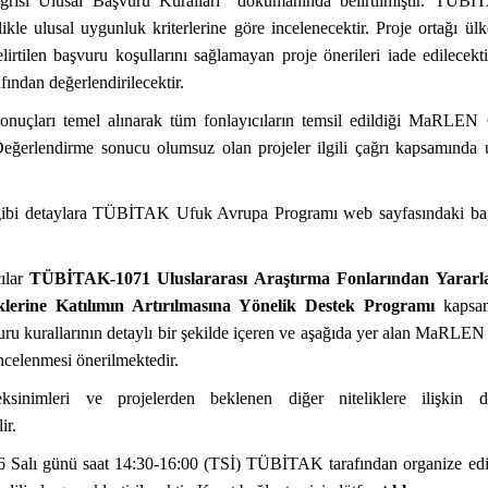
ısı Ulusal Başvuru Kuralları” dokümanında belirtilmiştir. TÜBİ
e ulusal uygunluk kriterlerine göre incelenecektir. Proje ortağı ülk
lirtilen başvuru koşullarını sağlamayan proje önerileri iade edilecekt
ından değerlendirilecektir.
onuçları temel alınarak tüm fonlayıcıların temsil edildiği MaRLEN 
Değerlendirme sonucu olumsuz olan projeler ilgili çağrı kapsamında 
leri gibi detaylara TÜBİTAK Ufuk Avrupa Programı web sayfasındaki ba
lar
TÜBİTAK-1071 Uluslararası Araştırma Fonlarından Yarar
iklerine Katılımın Artırılmasına Yönelik Destek Programı
kapsa
uru kurallarının detaylı bir şekilde içeren ve aşağıda yer alan MaRLE
ncelenmesi önerilmektedir.
ksinimleri ve projelerden beklenen diğer niteliklere ilişkin de
ir.
Salı günü saat 14:30-16:00 (TSİ) TÜBİTAK tarafından organize edi