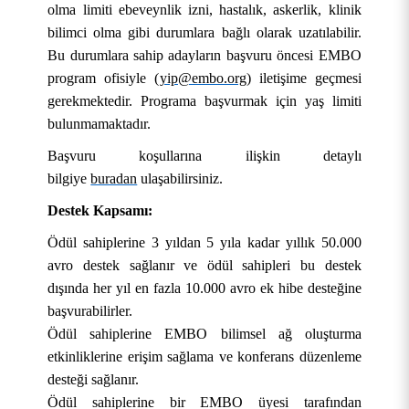
olma limiti ebeveynlik izni, hastalık, askerlik, klinik
bilimci olma gibi durumlara bağlı olarak uzatılabilir.
Bu durumlara sahip adayların başvuru öncesi EMBO
program ofisiyle (
yip@embo.org
) iletişime geçmesi
KURUMSAL
gerekmektedir. Programa başvurmak için yaş limiti
bulunmamaktadır.
AKADEMİK
Hakkımızda
Başvuru koşullarına ilişkin detaylı
ÖĞRENCİ
Üniversite Yönetimi
Lisansüstü Eğitim Enstitüsü
Tarihçe
bilgiye
buradan
ulaşabilirsiniz.
Destek Kapsamı:
ARAŞTIRMA
Stratejik Yönetim
Fakülteler
Öğrenci İşleri Bilgi Sistemi
Misyon, Vizyon ve Temel Değerler
Rektör
Ödül sahiplerine 3 yıldan 5 yıla kadar yıllık 50.000
İDARİ
Yönetim Modelleri
Meslek Yüksekokulları
Öğrenci Toplulukları Otomasyonu
Uygulama ve Araştırma Merkezleri
Tanıtım Filmi
Rektör Yardımcıları
Stratejik Plan
Mühendislik ve Doğa Bilimleri Fakültesi
OBS (Öğrenci ve Akademisyen Girişi)
avro destek sağlanır ve ödül sahipleri bu destek
dışında her yıl en fazla 10.000 avro ek hibe desteğine
E-HİZMET
Politikalarımız
Yüksekokullar
Mezun Bilgi Sistemi
Araştırma Koordinatörlüğü
Genel Sekreterlik
Kurumsal Kimlik
Rektör Danışmanları
İdare Faaliyet Raporu
Yönetişim Modeli
Sağlık Bilimleri Fakültesi
Akçadağ Meslek Yüksekokulu
OBS ( Bölüm Başkanı Girişi)
2022-2026 Stratejik Planı
Arı ve Arı Ürünleri Geliştirme Uygulama ve
başvurabilirler.
Araştırma Merkezi
Ödül sahiplerine EMBO bilimsel ağ oluşturma
KAMPÜSTE YAŞAM
Koordinatörlükler-
Rektörlüğe Bağlı Birimler
Akademik Takvim
Bilimsel Araştırma Projeleri Koordinasyon Birimi
Bilgi İşlem Daire Başkanlığı
Üniversite Bilgi Yönetim Sistemi (ÜBYS)
Mevzuat
Genel Sekreter
Performans Raporları
Değişim Yönetimi Modeli
Sanat Tasarım ve Mimarlık Fakültesi
Arapgir Meslek Yüksekokulu
Sivil Havacılık Yüksekokulu
Stratejik Plan Değerlendirme Raporları
etkinliklerine erişim sağlama ve konferans düzenleme
Atçılık ve Atlı Sporları Uygulama ve Araştırma
desteği sağlanır.
Komisyonlar
Uzaktan Eğitim Merkezi (UZEM)
e-BAP
İdari ve Mali İşler Daire Başkanlığı
EBYS
Bize Ulaşın
Genel Sekreter Yardımcıları
İç Değerlendirme Raporları
Araştırma Koordinatörlüğü
Sosyal ve Beşeri Bilimler Fakültesi
Battalgazi Meslek Yüksekokulu
Yabancı Diller Yüksekokulu
Ortak Dersler Bölüm Başkanlığı
2027-2031 Stratejik Plan Çalışmaları
Performans Programı
Merkezi
Ödül sahiplerine bir EMBO üyesi tarafından