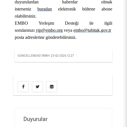
duyurulardan haberdar olmak
isterseniz
buradan
elektronik bültene abone
olabilirsiniz.
EMBO Yerleşim Desteği ile ilgili
sorularınızı
yip@embo.org
veya
embo@tubitak.gov.tr
e-
posta adreslerine gönderebilirsiniz.
|
GÜNCELLENDIĞI TARIH: 23-02-2026 12:27
Duyurular