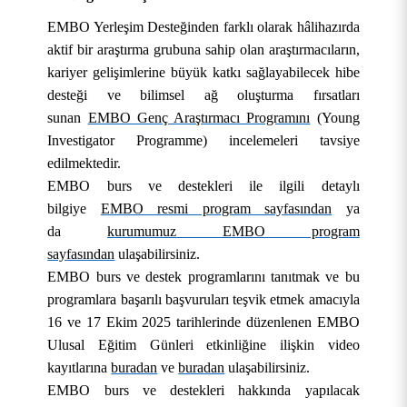
Sıfır Atık Yönetimi Koordinatörlüğü
Uzaktan Eğitim Uygulama ve Araştırma Merkezi
EMBO Yerleşim Desteğinden farklı olarak hâlihazırda
(UZEM)
aktif bir araştırma grubuna sahip olan araştırmacıların,
İş Sağlığı ve Güvenliği Koordinatörlüğü
kariyer gelişimlerine büyük katkı sağlayabilecek hibe
desteği ve bilimsel ağ oluşturma fırsatları
sunan
EMBO Genç Araştırmacı Programını
(Young
Investigator Programme) incelemeleri tavsiye
edilmektedir.
EMBO burs ve destekleri ile ilgili detaylı
bilgiye
EMBO resmi program sayfasından
ya
da
kurumumuz EMBO program
sayfasından
ulaşabilirsiniz.
EMBO burs ve destek programlarını tanıtmak ve bu
programlara başarılı başvuruları teşvik etmek amacıyla
16 ve 17 Ekim 2025 tarihlerinde düzenlenen EMBO
Ulusal Eğitim Günleri etkinliğine ilişkin video
kayıtlarına
buradan
ve
buradan
ulaşabilirsiniz.
EMBO burs ve destekleri hakkında yapılacak