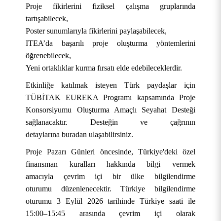
Proje fikirlerini fiziksel çalışma gruplarında
tartışabilecek,
Poster sunumlarıyla fikirlerini paylaşabilecek,
ITEA’da başarılı proje oluşturma yöntemlerini
öğrenebilecek,
Yeni ortaklıklar kurma fırsatı elde edebileceklerdir.
Etkinliğe katılmak isteyen Türk paydaşlar için
TÜBİTAK EUREKA Programı kapsamında Proje
Konsorsiyumu Oluşturma Amaçlı Seyahat Desteği
KURUMSAL
sağlanacaktır. Desteğin ve çağrının
detaylarına
buradan
ulaşabilirsiniz.
AKADEMİK
Hakkımızda
Proje Pazarı Günleri öncesinde, Türkiye'deki özel
ÖĞRENCİ
Üniversite Yönetimi
Lisansüstü Eğitim Enstitüsü
Tarihçe
finansman kuralları hakkında bilgi vermek
amacıyla
çevrim içi bir ülke bilgilendirme
ARAŞTIRMA
Stratejik Yönetim
Fakülteler
Öğrenci İşleri Bilgi Sistemi
Misyon, Vizyon ve Temel Değerler
Rektör
oturumu
düzenlenecektir. Türkiye bilgilendirme
oturumu 3 Eylül 2026 tarihinde Türkiye saati ile
İDARİ
Yönetim Modelleri
Meslek Yüksekokulları
Öğrenci Toplulukları Otomasyonu
Uygulama ve Araştırma Merkezleri
Tanıtım Filmi
Rektör Yardımcıları
Stratejik Plan
Mühendislik ve Doğa Bilimleri Fakültesi
OBS (Öğrenci ve Akademisyen Girişi)
15:00–15:45 arasında çevrim içi olarak