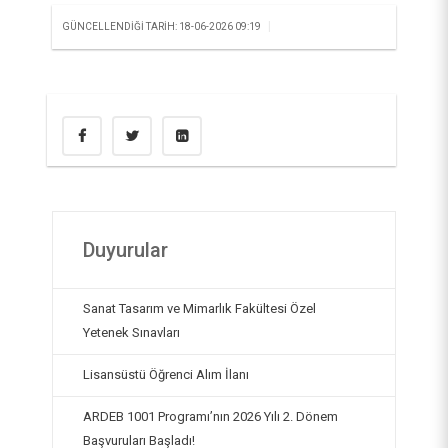
(MTUSEM)
Yapı İşleri ve Teknik Daire Başkanlığı
Mezunlar Ofisi Koordinatörlüğü
|
GÜNCELLENDIĞI TARIH: 18-06-2026 09:19
Türkçe Öğretim Uygulama ve Araştırma Merkezi
Kurumsal İletişim Koordinatörlüğü
Psikolojik Danışma ve Rehberlik Uygulama ve
Dijital Dönüşüm Koordinatörlüğü
Araştırma Merkezi
Sıfır Atık Yönetimi Koordinatörlüğü
Uzaktan Eğitim Uygulama ve Araştırma Merkezi
(UZEM)
İş Sağlığı ve Güvenliği Koordinatörlüğü
Duyurular
Sanat Tasarım ve Mimarlık Fakültesi Özel
Yetenek Sınavları
Lisansüstü Öğrenci Alım İlanı
ARDEB 1001 Programı’nın 2026 Yılı 2. Dönem
Başvuruları Başladı!