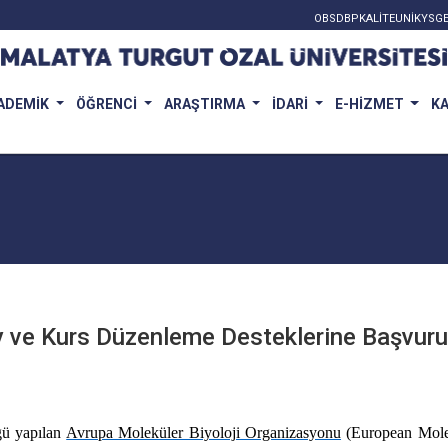
OBS
DBP
KALİTE
UNİKYS
GE
ADEMİK
ÖĞRENCİ
ARAŞTIRMA
İDARİ
E-HİZMET
K
 ve Kurs Düzenleme Desteklerine Başvuru
ğü yapılan
Avrupa Moleküler Biyoloji Organizasyonu
(European Mole