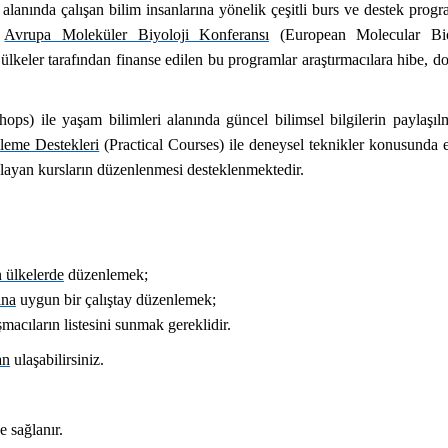
nında çalışan bilim insanlarına yönelik çeşitli burs ve destek progr
u
Avrupa Moleküler Biyoloji Konferansı
(European Molecular Bi
lkeler tarafından finanse edilen bu programlar araştırmacılara hibe, d
ps) ile yaşam bilimleri alanında güncel bilimsel bilgilerin paylaşıl
eme Destekleri
(Practical Courses) ile deneysel teknikler konusunda 
çlayan kursların düzenlenmesi desteklenmektedir.
 ülkelerde
düzenlemek;
ına
uygun bir çalıştay düzenlemek;
acıların listesini sunmak gereklidir.
an
ulaşabilirsiniz.
e sağlanır.