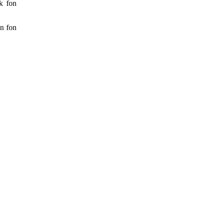
ek fon
in fon