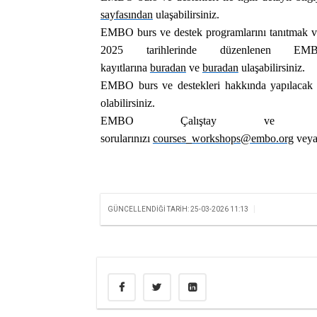
sayfasından
ulaşabilirsiniz.
EMBO burs ve destek programlarını tanıtmak ve
2025 tarihlerinde düzenlenen EM
kayıtlarına
buradan
ve
buradan
ulaşabilirsiniz.
EMBO burs ve destekleri hakkında yapılacak 
olabilirsiniz.
EMBO Çalıştay ve Kur
sorularınızı
courses_workshops@embo.org
vey
|
GÜNCELLENDIĞI TARIH: 25-03-2026 11:13