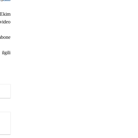
 Ekim
ideo
abone
ili