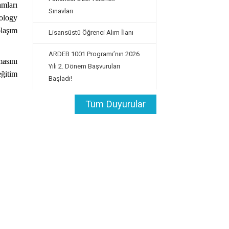
amları
Sınavları
ology
olaşım
Lisansüstü Öğrenci Alım İlanı
ARDEB 1001 Programı’nın 2026
masını
Yılı 2. Dönem Başvuruları
eğitim
Başladı!
Tüm Duyurular