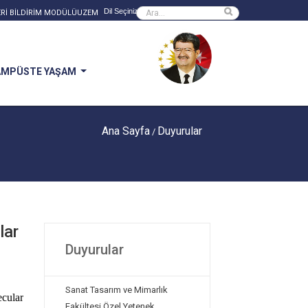
Powered by
Sitede ara
Rİ BİLDİRİM MODÜLÜ
UZEM
AMPÜSTE YAŞAM
Ana Sayfa
Duyurular
/
lar
Duyurular
Sanat Tasarım ve Mimarlık
cular
Fakültesi Özel Yetenek