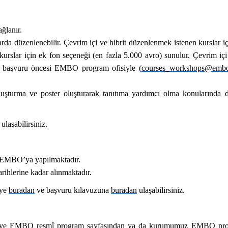
ğlanır.
arda düzenlenebilir. Çevrim içi ve hibrit düzenlenmek istenen kurslar i
urslar için ek fon seçeneği (en fazla 5.000 avro) sunulur. Çevrim iç
in başvuru öncesi EMBO program ofisiyle (
courses_workshops@embo
 oluşturma ve poster oluşturarak tanıtıma yardımcı olma konularında 
ulaşabilirsiniz.
 EMBO’ya yapılmaktadır.
rihlerine kadar alınmaktadır.
iye
buradan
ve başvuru kılavuzuna
buradan
ulaşabilirsiniz.
iye
EMBO resmî program sayfasından
ya da
kurumumuz EMBO pro