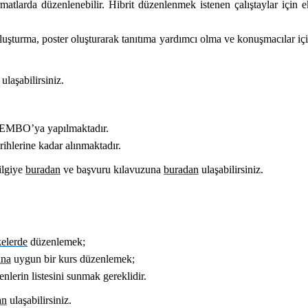
rmatlarda düzenlenebilir. Hibrit düzenlenmek istenen çalıştaylar için 
i oluşturma, poster oluşturarak tanıtıma yardımcı olma ve konuşmacılar iç
ulaşabilirsiniz.
 EMBO’ya yapılmaktadır.
ihlerine kadar alınmaktadır.
bilgiye
buradan
ve başvuru kılavuzuna
buradan
ulaşabilirsiniz.
kelerde
düzenlemek;
ına
uygun bir kurs düzenlemek;
nlerin listesini sunmak gereklidir.
an
ulaşabilirsiniz.