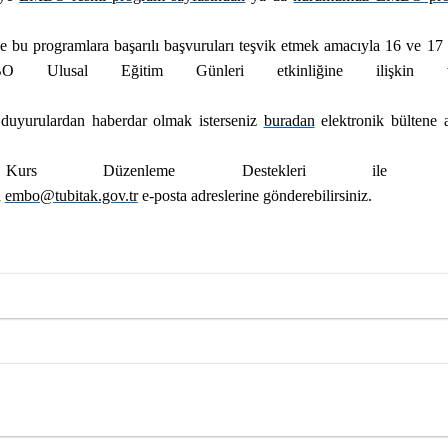
 bu programlara başarılı başvuruları teşvik etmek amacıyla 16 ve 17
BO Ulusal Eğitim Günleri etkinliğine ilişkin v
duyurulardan haberdar olmak isterseniz
buradan
elektronik bültene 
s Düzenleme Destekleri ile ilg
a
embo@tubitak.gov.tr
e-posta adreslerine gönderebilirsiniz.