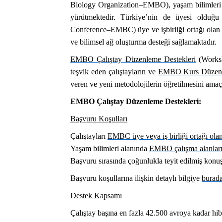
Biology Organization–EMBO), yaşam bilimleri ala
yürütmektedir. Türkiye’nin de üyesi olduğ
Conference–EMBC) üye ve işbirliği ortağı olan ü
ve bilimsel ağ oluşturma desteği sağlamaktadır.
EMBO Çalıştay Düzenleme Destekleri
(Worksho
teşvik eden çalıştayların ve
EMBO Kurs Düzenl
veren ve yeni metodolojilerin öğretilmesini ama
EMBO Çalıştay Düzenleme Destekleri:
Başvuru Koşulları
Çalıştayları
EMBC üye veya iş birliği ortağı olan
Yaşam bilimleri alanında
EMBO çalışma alanlar
Başvuru sırasında çoğunlukla teyit edilmiş konuşm
Başvuru koşullarına ilişkin detaylı bilgiye
burad
Destek Kapsamı
Çalıştay başına en fazla 42.500 avroya kadar hib