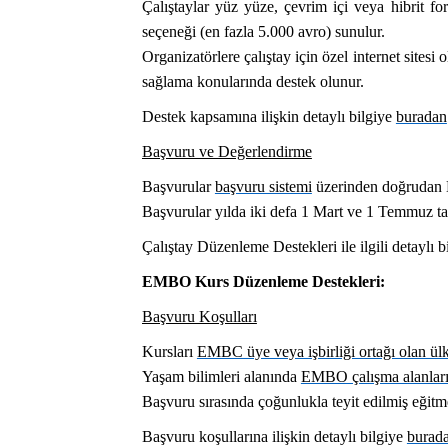
Çalıştaylar yüz yüze, çevrim içi veya hibrit fo
seçeneği (en fazla 5.000 avro) sunulur.
Organizatörlere çalıştay için özel internet sites
sağlama konularında destek olunur.
Destek kapsamına ilişkin detaylı bilgiye
buradan
Başvuru ve Değerlendirme
Başvurular
başvuru sistemi
üzerinden doğrudan
Başvurular yılda iki defa 1 Mart ve 1 Temmuz tar
Çalıştay Düzenleme Destekleri ile ilgili detaylı 
EMBO Kurs Düzenleme Destekleri:
Başvuru Koşulları
Kursları
EMBC üye veya işbirliği ortağı olan ül
Yaşam bilimleri alanında
EMBO çalışma alanlar
Başvuru sırasında çoğunlukla teyit edilmiş eğitme
Başvuru koşullarına ilişkin detaylı bilgiye
burad