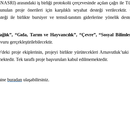
ASRI) arasındaki iş birliği protokolü çerçevesinde açılan çağrı ile T
unulan proje önerileri için karşılıklı seyahat desteği verilecektir.
i ile birlikte bursiyer ve temsil-tanıtım giderlerine yönelik dest
ağlık”, “Gıda, Tarım ve Hayvancılık”, “Çevre”, “Sosyal Bilimle
vuru gerçekleştirilebilecektir.
deki proje ekiplerinin, projeyi birlikte yürütecekleri Arnavutluk’taki
mektedir. Tek taraflı proje başvuruları kabul edilmemektedir.
mine
buradan
ulaşabilirsiniz.