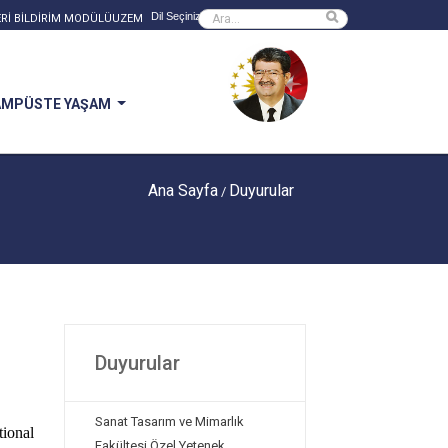
Powered by
Sitede ara
Rİ BİLDİRİM MODÜLÜ
UZEM
AMPÜSTE YAŞAM
Ana Sayfa
Duyurular
/
Duyurular
Sanat Tasarım ve Mimarlık
ional
Fakültesi Özel Yetenek