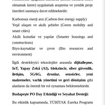
olmamak üzere) uygulamalı araştırma ve yenilik proje
önerileri sunmaya davet edilmektedir:
Karbonsuz enerji arzı (Carbon-free energy supply)
Yeşil ulaşım ve akıllı şehirler (Green mobility and
smart cities)
Akıllı konutlar ve yapılar (Smarter housings and
constructions)
Biyo-kaynaklar ve çevre (Bio resources and
environment)
İlgili destekleyici teknolojiler arasında
dijitalleşme,
IoT, Yapay Zekâ (AI), blokzincir, siber güvenlik,
iletişim, 5G/6G, dronlar, sensörler, yeni
malzemeler, varlık yönetimi ve geri dönüşüm
gibi
KURUMSAL
alanların da önemli bir rol oynaması beklenmektedir.
AKADEMİK
Hakkımızda
Budapeşte PO Day Etkinliği ve Seyahat Desteği:
Bu etkinlik kapsamında, TÜBİTAK Eureka Programı
ÖĞRENCİ
Üniversite Yönetimi
Lisansüstü Eğitim Enstitüsü
Tarihçe