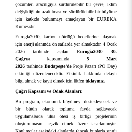
çözümleri aracılığıyla sürdürülebilir bir çevre, iklim
değişikliğinin azaltılması ve sürdürülebilir bir büyüme
için katkıda bulunmayı amaçlayan bir EUREKA
Kümesidir.
Eurogia2030, karbon nötrlüğü hedeflerine ulaşmak
için enerji alanında ön saflarda yer almaktadır. 4 Ocak
2026 tarihinde açılan
Eurogia2030 30.
Çağrısı
kapsamında
5 Mart
2026
tarihinde
Budapeşte’de
Proje Pazarı (PO Day)
etkinliği düzenlenecektir. Etkinlik hakkında detaylı
bilgi almak ve kayıt olmak için lütfen
tıklayınız.
Çağrı Kapsamı ve Odak Alanları:
Bu program, ekonomik büyümeyi destekleyecek ve
bir bütün olarak topluma fayda sağlayacak
uygulamalarda ulus ötesi iş birliği projelerinin
oluşturulmasını teşvik etmek üzere tasarlanmıştır.
Katılımcılar aşağıdaki alanlarda (ancak bunlarla sınırlı