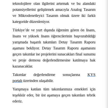
teknolojilere olan ilgilerini artırmak ve bu alandaki
potansiyellerini geliştirmek amacıyla Analog Tasarım
ve Mikrodenetleyici Tasarım olmak üzere iki farklı
kategoride düzenleniyor.
Türkiye’de ve yurt dışında öğrenim gören ön lisans,
lisans ve yüksek lisans öğrencilerinin başvurabildiği
yarışmada başarılı takımları Detay Tasarım Raporu
aşaması bekliyor. Detay Tasarım Raporu aşamasını
geçen takımlar ise projelerini sunacakları final sunumu
KURUMSAL
ve proje demosu değerlendirmesine katılmaya hak
kazanacaklar.
AKADEMİK
Hakkımızda
Takımlar değerlendirme sonuçlarına
KYS
portalı
üzerinden ulaşabilir.
ÖĞRENCİ
Üniversite Yönetimi
Lisansüstü Eğitim Enstitüsü
Tarihçe
Yarışmaya katılan tüm takımlarımıza emekleri için
ARAŞTIRMA
Stratejik Yönetim
Fakülteler
Öğrenci İşleri Bilgi Sistemi
Misyon, Vizyon ve Temel Değerler
Rektör
teşekkür eder, bir üst aşamaya geçen takımları tebrik
ederiz.
İDARİ
Yönetim Modelleri
Meslek Yüksekokulları
Öğrenci Toplulukları Otomasyonu
Uygulama ve Araştırma Merkezleri
Tanıtım Filmi
Rektör Yardımcıları
Stratejik Plan
Mühendislik ve Doğa Bilimleri Fakültesi
OBS (Öğrenci ve Akademisyen Girişi)