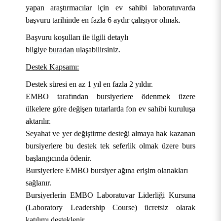
yapan araştırmacılar için ev sahibi laboratuvarda
başvuru tarihinde en fazla 6 aydır çalışıyor olmak.
Başvuru koşulları ile ilgili detaylı
bilgiye
buradan
ulaşabilirsiniz.
Destek Kapsamı:
Destek süresi en az 1 yıl en fazla 2 yıldır.
KURUMSAL
EMBO tarafından bursiyerlere ödenmek üzere
ülkelere göre değişen tutarlarda fon ev sahibi kuruluşa
AKADEMİK
Hakkımızda
aktarılır.
Seyahat ve yer değiştirme desteği almaya hak kazanan
ÖĞRENCİ
Üniversite Yönetimi
Lisansüstü Eğitim Enstitüsü
Tarihçe
bursiyerlere bu destek tek seferlik olmak üzere burs
başlangıcında ödenir.
ARAŞTIRMA
Stratejik Yönetim
Fakülteler
Öğrenci İşleri Bilgi Sistemi
Misyon, Vizyon ve Temel Değerler
Rektör
Bursiyerlere EMBO bursiyer ağına erişim olanakları
sağlanır.
İDARİ
Yönetim Modelleri
Meslek Yüksekokulları
Öğrenci Toplulukları Otomasyonu
Uygulama ve Araştırma Merkezleri
Tanıtım Filmi
Rektör Yardımcıları
Stratejik Plan
Mühendislik ve Doğa Bilimleri Fakültesi
OBS (Öğrenci ve Akademisyen Girişi)
Bursiyerlerin EMBO Laboratuvar Liderliği Kursuna
E-HİZMET
Politikalarımız
Yüksekokullar
Mezun Bilgi Sistemi
Araştırma Koordinatörlüğü
Genel Sekreterlik
Kurumsal Kimlik
Rektör Danışmanları
İdare Faaliyet Raporu
Yönetişim Modeli
Sağlık Bilimleri Fakültesi
Akçadağ Meslek Yüksekokulu
OBS ( Bölüm Başkanı Girişi)
2022-2026 Stratejik Planı
Arı ve Arı Ürünleri Geliştirme Uygulama ve
(Laboratory Leadership Course) ücretsiz olarak
Araştırma Merkezi
katılımı desteklenir.