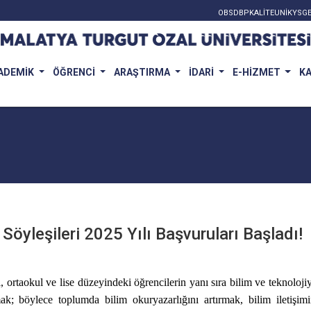
OBS
DBP
KALİTE
UNİKYS
GE
ADEMİK
ÖĞRENCİ
ARAŞTIRMA
İDARİ
E-HİZMET
K
öyleşileri 2025 Yılı Başvuruları Başladı!
 ortaokul ve lise düzeyindeki öğrencilerin yanı sıra bilim ve teknolojiy
k; böylece toplumda bilim okuryazarlığını artırmak, bilim iletişimi