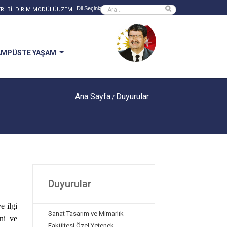
Powered by
Sitede ara
Rİ BİLDİRİM MODÜLÜ
UZEM
AMPÜSTE YAŞAM
Ana Sayfa
Duyurular
/
Duyurular
e ilgi
Sanat Tasarım ve Mimarlık
ni ve
Fakültesi Özel Yetenek