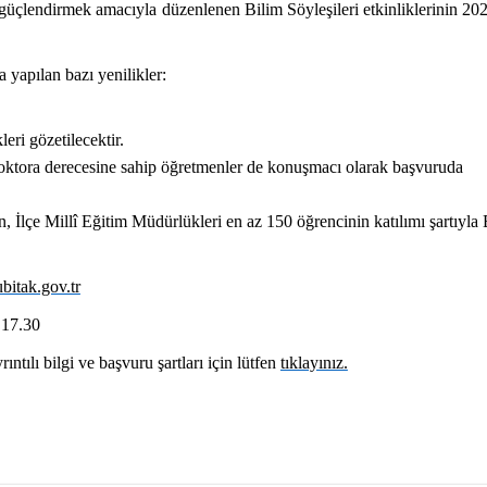
 güçlendirmek amacıyla düzenlenen Bilim Söyleşileri etkinliklerinin 202
 yapılan bazı yenilikler:
eri gözetilecektir.
tora derecesine sahip öğretmenler de konuşmacı olarak başvuruda
, İlçe Millî Eğitim Müdürlükleri en az 150 öğrencinin katılımı şartıyla 
ubitak.gov.tr
 17.30
tılı bilgi ve başvuru şartları için lütfen
tıklayınız.