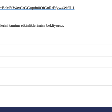
37?pwd=BcMYWavCrGGopdn0OiGuRtEfyw4WfH.1
lerini tanıtım etkinliklerimize bekliyoruz.