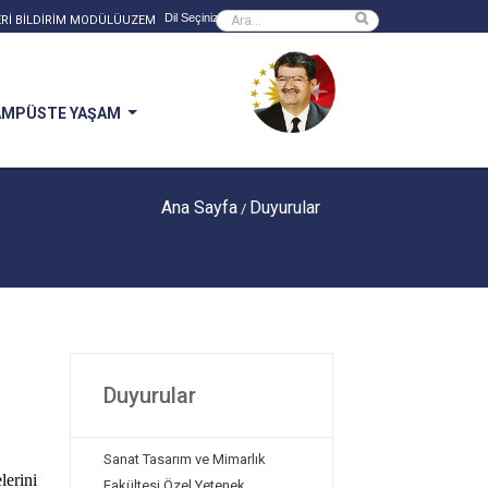
Powered by
Sitede ara
Rİ BİLDİRİM MODÜLÜ
UZEM
AMPÜSTE YAŞAM
Ana Sayfa
Duyurular
/
Duyurular
Sanat Tasarım ve Mimarlık
lerini
Fakültesi Özel Yetenek