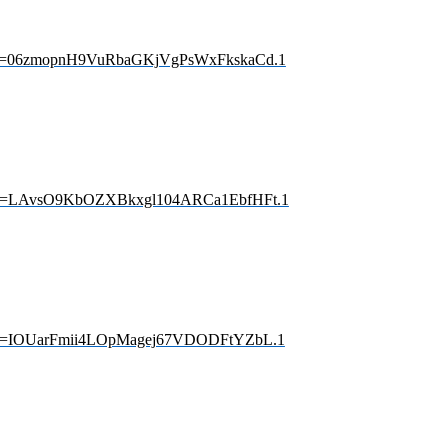
7?pwd=06zmopnH9VuRbaGKjVgPsWxFkskaCd.1
9?pwd=LAvsO9KbOZXBkxgl104ARCa1EbfHFt.1
8?pwd=IOUarFmii4LOpMagej67VDODFtYZbL.1