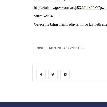
https://tubitak.gov.zoom.us/j/932255844
Şifre: 520647
Geleceğin bilim insanı adaylarını ve kıymetli aile
|
GÜNCELLENDIĞI TARIH: 26-06-2026 14:56