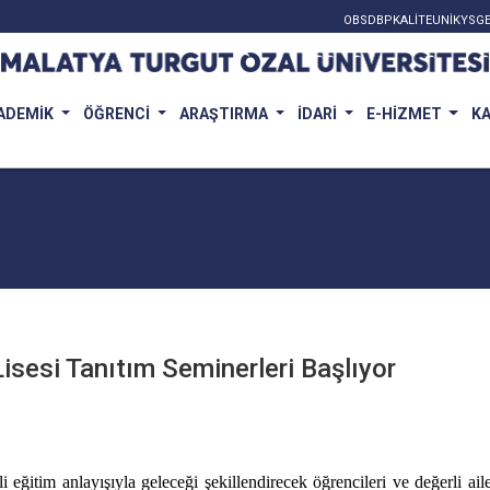
OBS
DBP
KALİTE
UNİKYS
GE
ADEMİK
ÖĞRENCİ
ARAŞTIRMA
İDARİ
E-HİZMET
K
sesi Tanıtım Seminerleri Başlıyor
ğitim anlayışıyla geleceği şekillendirecek öğrencileri ve değerli aile