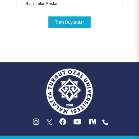
Başvuruları Başladı!
(MTUSEM)
Yapı İşleri ve Teknik Daire Başkanlığı
Mezunlar Ofisi Koordinatörlüğü
Türkçe Öğretim Uygulama ve Araştırma Merkezi
Tüm Duyurular
Kurumsal İletişim Koordinatörlüğü
Psikolojik Danışma ve Rehberlik Uygulama ve
Dijital Dönüşüm Koordinatörlüğü
Araştırma Merkezi
Sıfır Atık Yönetimi Koordinatörlüğü
Uzaktan Eğitim Uygulama ve Araştırma Merkezi
(UZEM)
İş Sağlığı ve Güvenliği Koordinatörlüğü