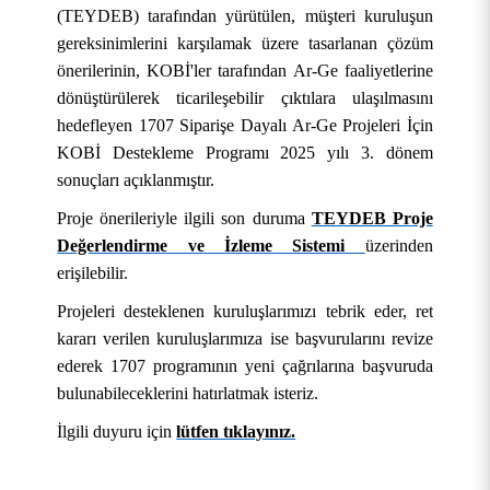
(TEYDEB) tarafından yürütülen, müşteri kuruluşun
gereksinimlerini karşılamak üzere tasarlanan çözüm
önerilerinin, KOBİ'ler tarafından Ar-Ge faaliyetlerine
dönüştürülerek ticarileşebilir çıktılara ulaşılmasını
hedefleyen 1707 Siparişe Dayalı Ar-Ge Projeleri İçin
KOBİ Destekleme Programı 2025 yılı 3. dönem
sonuçları açıklanmıştır.
Proje önerileriyle ilgili son duruma
TEYDEB Proje
Değerlendirme ve İzleme Sistemi
üzerinden
KURUMSAL
erişilebilir.
Projeleri desteklenen kuruluşlarımızı tebrik eder, ret
AKADEMİK
Hakkımızda
kararı verilen kuruluşlarımıza ise başvurularını revize
ederek 1707 programının yeni çağrılarına başvuruda
ÖĞRENCİ
Üniversite Yönetimi
Lisansüstü Eğitim Enstitüsü
Tarihçe
bulunabileceklerini hatırlatmak isteriz.
ARAŞTIRMA
Stratejik Yönetim
Fakülteler
Öğrenci İşleri Bilgi Sistemi
Misyon, Vizyon ve Temel Değerler
Rektör
İlgili duyuru için
lütfen tıklayınız.
İDARİ
Yönetim Modelleri
Meslek Yüksekokulları
Öğrenci Toplulukları Otomasyonu
Uygulama ve Araştırma Merkezleri
Tanıtım Filmi
Rektör Yardımcıları
Stratejik Plan
Mühendislik ve Doğa Bilimleri Fakültesi
OBS (Öğrenci ve Akademisyen Girişi)