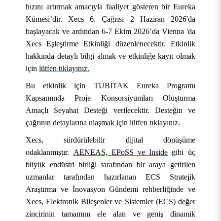
hızını artırmak amacıyla faaliyet gösteren bir Eureka
Kümesi’dir. Xecs 6. Çağrısı 2 Haziran 2026'da
başlayacak ve ardından 6-7 Ekim 2026’da Vienna 'da
Xecs Eşleştirme Etkinliği düzenlenecektir. Etkinlik
hakkında detaylı bilgi almak ve etkinliğe kayıt olmak
için
lütfen tıklayınız.
Bu etkinlik için TÜBİTAK Eureka Programı
Kapsamında Proje Konsorsiyumları Oluşturma
Amaçlı Seyahat Desteği verilecektir. Desteğin ve
çağrının detaylarına ulaşmak için
lütfen tıklayınız.
Xecs, sürdürülebilir dijital dönüşüme
odaklanmıştır.
AENEAS, EPoSS ve Inside
gibi üç
büyük endüstri birliği tarafından bir araya getirilen
uzmanlar tarafından hazırlanan ECS Stratejik
Araştırma ve İnovasyon Gündemi rehberliğinde ve
Xecs, Elektronik Bileşenler ve Sistemler (ECS) değer
zincirinin tamamını ele alan ve geniş dinamik