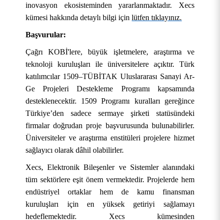
inovasyon ekosisteminden yararlanmaktadır. Xecs
kümesi hakkında detaylı bilgi için
lütfen tıklayınız.
Başvurular:
Çağrı KOBİ'lere, büyük işletmelere, araştırma ve
teknoloji kuruluşları ile üniversitelere açıktır. Türk
katılımcılar 1509–TÜBİTAK Uluslararası Sanayi Ar-
Ge Projeleri Destekleme Programı kapsamında
desteklenecektir. 1509 Programı kuralları gereğince
Türkiye’den sadece sermaye şirketi statüsündeki
firmalar doğrudan proje başvurusunda bulunabilirler.
KURUMSAL
Üniversiteler ve araştırma enstitüleri projelere hizmet
sağlayıcı olarak dâhil olabilirler.
AKADEMİK
Hakkımızda
Xecs, Elektronik Bileşenler ve Sistemler alanındaki
ÖĞRENCİ
Üniversite Yönetimi
Lisansüstü Eğitim Enstitüsü
Tarihçe
tüm sektörlere eşit önem vermektedir. Projelerde hem
endüstriyel ortaklar hem de kamu finansman
ARAŞTIRMA
Stratejik Yönetim
Fakülteler
Öğrenci İşleri Bilgi Sistemi
Misyon, Vizyon ve Temel Değerler
Rektör
kuruluşları için en yüksek getiriyi sağlamayı
hedeflemektedir. Xecs kümesinden