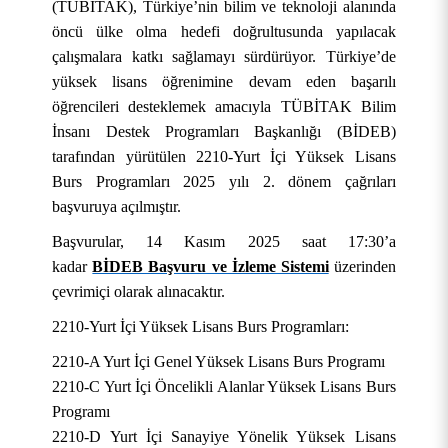
(TÜBİTAK), Türkiye’nin bilim ve teknoloji alanında
öncü ülke olma hedefi doğrultusunda yapılacak
çalışmalara katkı sağlamayı sürdürüyor. Türkiye’de
yüksek lisans öğrenimine devam eden başarılı
öğrencileri desteklemek amacıyla TÜBİTAK Bilim
İnsanı Destek Programları Başkanlığı (BİDEB)
tarafından yürütülen 2210-Yurt İçi Yüksek Lisans
Burs Programları 2025 yılı 2. dönem çağrıları
başvuruya açılmıştır.
Başvurular, 14 Kasım 2025 saat 17:30’a
kadar
BİDEB Başvuru ve İzleme Sistemi
üzerinden
çevrimiçi olarak alınacaktır.
2210-Yurt İçi Yüksek Lisans Burs Programları:
KURUMSAL
2210-A Yurt İçi Genel Yüksek Lisans Burs Programı
AKADEMİK
Hakkımızda
2210-C Yurt İçi Öncelikli Alanlar Yüksek Lisans Burs
Programı
ÖĞRENCİ
Üniversite Yönetimi
Lisansüstü Eğitim Enstitüsü
Tarihçe
2210-D Yurt İçi Sanayiye Yönelik Yüksek Lisans