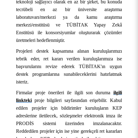
teknoloji sağlayıcı olarak en az bir şirket, bu konuda
tecrübeli en az bir üniversite araştırma
laboratuvarı/merkezi ya da kamu araştırma
merkezi/enstitüsü ve TÜBİTAK Yapay Zekâ
Enstitüsü ile konsorsiyumlar oluşturarak çözümler
üretmeleri hedeflenmiştir.
Projeleri destek kapsamına alınan kuruluşlarımızı
tebrik eder, ret kararı verilen kuruluşlarımıza ise
başvurularını revize ederek TÜBİTAK'ın uygun
destek programlarına sunabileceklerini hatırlatmak
isteriz.
Firmalar proje önerileri ile ilgili son duruma
ilgili
KURUMSAL
linkteki
proje bilgileri sayfasından erişebilir. Kabul
edilen projeler için bildirimler kuruluşların KEP
AKADEMİK
Hakkımızda
adreslerine iletilecek, sözleşmeler elektronik imza ile
PRODİS sistemi üzerinden imzalanacaktır.
ÖĞRENCİ
Üniversite Yönetimi
Lisansüstü Eğitim Enstitüsü
Tarihçe
Reddedilen projeler için ise yine gerekçeli ret kararları