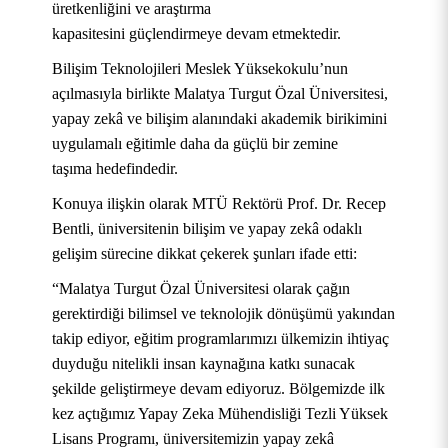
üretkenliğini ve araştırma
kapasitesini güçlendirmeye devam etmektedir.
Bilişim Teknolojileri Meslek Yüksekokulu’nun
açılmasıyla birlikte Malatya Turgut Özal Üniversitesi,
yapay zekâ ve bilişim alanındaki akademik birikimini
uygulamalı eğitimle daha da güçlü bir zemine
taşıma hedefindedir.
Konuya ilişkin olarak MTÜ Rektörü Prof. Dr. Recep
Bentli, üniversitenin bilişim ve yapay zekâ odaklı
gelişim sürecine dikkat çekerek şunları ifade etti:
“Malatya Turgut Özal Üniversitesi olarak çağın
KURUMSAL
gerektirdiği bilimsel ve teknolojik dönüşümü yakından
takip ediyor, eğitim programlarımızı ülkemizin ihtiyaç
AKADEMİK
Hakkımızda
duyduğu nitelikli insan kaynağına katkı sunacak
ÖĞRENCİ
Üniversite Yönetimi
Lisansüstü Eğitim Enstitüsü
Tarihçe
şekilde geliştirmeye devam ediyoruz. Bölgemizde ilk
kez açtığımız Yapay Zeka Mühendisliği Tezli Yüksek
ARAŞTIRMA
Stratejik Yönetim
Fakülteler
Öğrenci İşleri Bilgi Sistemi
Misyon, Vizyon ve Temel Değerler
Rektör
Lisans Programı, üniversitemizin yapay zekâ