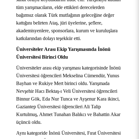
Kadın ve Aile Çalışmaları Uygulama ve Araştırma
Mevzuat Komisyonu
Yüksekokulu
tüm yarışmacıların, elde ettikleri derecelerden
Merkezi
MATÖV
Etik Kurulları
Sağlık Kültür ve Spor Daire Başkanlığı
Spor ve Sosyal Yaşam
Engelsiz Üniversite Koordinatörlüğü
Uluslararası Projeler Ofisi Koordinatörlüğü
Girişimcilik ve Yenilikçilik Performans Raporu
bağımsız olarak Türk mutfağının geleceğine değer
Uluslararasılaşma Komisyonu
Kale Turizm ve Otel İşletmeciliği Meslek
kattığını belirten Ataş, jüri üyelerine, şeflere,
Kayısı ve Kayısı Ürünleri Geliştirme Uygulama ve
DERGİLERİMİZ
Strateji Geliştirme Daire Başkanlığı
Yemek Listesi
Sürdürülebilir Üniversite Koordinatörlüğü
Uluslararasılaşma Strateji Belgesi
Sağlık Bilimleri Bilimsel Araştırmalar Etik Kurulu
Sürdürülebilirlik Raporu
Yüksekokulu
Araştırma Merkezi
akademisyenlere, sponsorlara, kurum ve kuruluşlara
katkılarından dolayı teşekkür etti.
TÜBİTAK Duyuruları
Döner Sermaye İşletme Müdürlüğü
Eğitim-Öğretim Koordinatörlüğü
Uluslararasılaşma Organizasyon Şeması
Sosyal ve Beşeri Bilimler Araştırmaları Etik Kurulu
Yeşilyurt Teknik Bilimler Meslek Yüksekokulu
Sürekli Eğitim Uygulama ve Araştırma Merkezi
Üniversiteler Arası Ekip Yarışmasında İnönü
(MTUSEM)
Yapı İşleri ve Teknik Daire Başkanlığı
Mezunlar Ofisi Koordinatörlüğü
Üniversitesi Birinci Oldu
Türkçe Öğretim Uygulama ve Araştırma Merkezi
Üniversiteler arası ekip yarışması kategorisinde İnönü
Kurumsal İletişim Koordinatörlüğü
Üniversitesi öğrencileri Mekselina Cümendür, Yunus
Psikolojik Danışma ve Rehberlik Uygulama ve
Bayhan ve Rukiye Mert birinci oldu. Yarışmada
Dijital Dönüşüm Koordinatörlüğü
Araştırma Merkezi
Nevşehir Hacı Bektaş-ı Veli Üniversitesi öğrencileri
Sıfır Atık Yönetimi Koordinatörlüğü
Binnur Gök, Eda Nur Tunca ve Ayşenur Kara ikinci,
Uzaktan Eğitim Uygulama ve Araştırma Merkezi
Gaziantep Üniversitesi öğrencileri Ali Talip
(UZEM)
İş Sağlığı ve Güvenliği Koordinatörlüğü
Kurtulmuş, Ahmet Tunahan Balıkcı ve Bahattin Akar
üçüncü oldu.
Aynı kategoride İnönü Üniversitesi, Fırat Üniversitesi