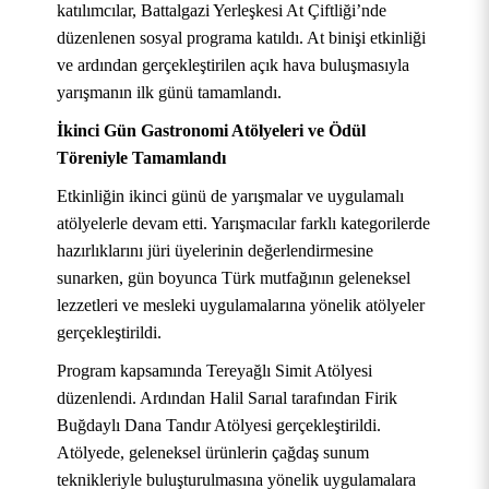
katılımcılar, Battalgazi Yerleşkesi At Çiftliği’nde
düzenlenen sosyal programa katıldı. At binişi etkinliği
ve ardından gerçekleştirilen açık hava buluşmasıyla
yarışmanın ilk günü tamamlandı.
İkinci Gün Gastronomi Atölyeleri ve Ödül
Töreniyle Tamamlandı
Etkinliğin ikinci günü de yarışmalar ve uygulamalı
atölyelerle devam etti. Yarışmacılar farklı kategorilerde
hazırlıklarını jüri üyelerinin değerlendirmesine
sunarken, gün boyunca Türk mutfağının geleneksel
lezzetleri ve mesleki uygulamalarına yönelik atölyeler
gerçekleştirildi.
Program kapsamında Tereyağlı Simit Atölyesi
düzenlendi. Ardından Halil Sarıal tarafından Firik
Buğdaylı Dana Tandır Atölyesi gerçekleştirildi.
KURUMSAL
Atölyede, geleneksel ürünlerin çağdaş sunum
teknikleriyle buluşturulmasına yönelik uygulamalara
AKADEMİK
Hakkımızda