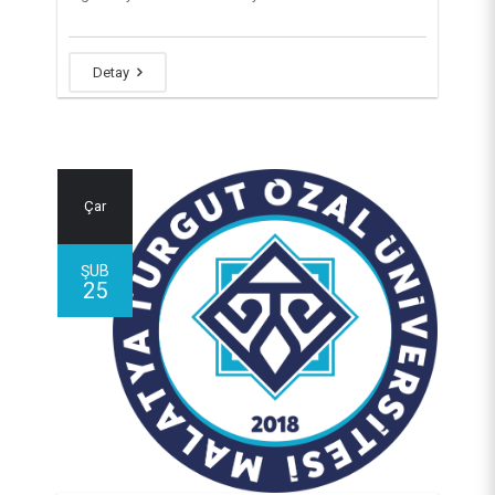
Detay
Çar
ŞUB
25