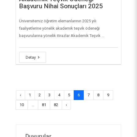
Başvuru Nihai Sonuçları 2025
Üniversitemiz öğretim elemanlarının 2025 yılı
faaliyetlerine yönelik akademik teşvik ödeneği
başvurularına yönelik itirazlar Akademik Teşvik ...
Detay
‹
1
2
3
4
5
6
7
8
9
10
...
81
82
›
Duyurular