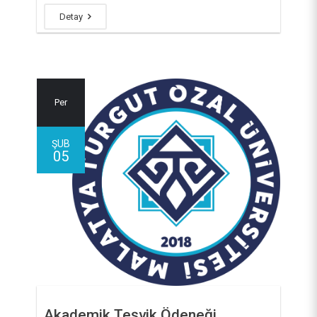
Detay
Per
ŞUB
05
Akademik Teşvik Ödeneği