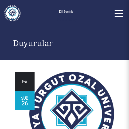
Powered by
Duyurular
Per
ŞUB
26