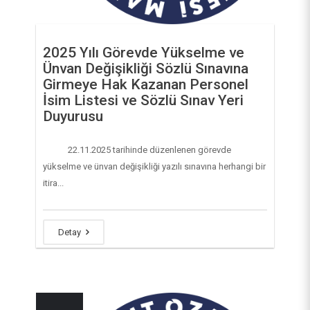
TÜBİTAK Duyuruları
Döner Sermaye İşletme Müdürlüğü
Eğitim-Öğretim Koordinatörlüğü
Uluslararasılaşma Organizasyon Şeması
Sosyal ve Beşeri Bilimler Araştırmaları Etik Kurulu
Yeşilyurt Teknik Bilimler Meslek Yüksekokulu
Sürekli Eğitim Uygulama ve Araştırma Merkezi
(MTUSEM)
Yapı İşleri ve Teknik Daire Başkanlığı
Mezunlar Ofisi Koordinatörlüğü
2025 Yılı Görevde Yükselme ve
Türkçe Öğretim Uygulama ve Araştırma Merkezi
Ünvan Değişikliği Sözlü Sınavına
Kurumsal İletişim Koordinatörlüğü
Girmeye Hak Kazanan Personel
Psikolojik Danışma ve Rehberlik Uygulama ve
İsim Listesi ve Sözlü Sınav Yeri
Dijital Dönüşüm Koordinatörlüğü
Araştırma Merkezi
Duyurusu
Sıfır Atık Yönetimi Koordinatörlüğü
Uzaktan Eğitim Uygulama ve Araştırma Merkezi
22.11.2025 tarihinde düzenlenen görevde
(UZEM)
İş Sağlığı ve Güvenliği Koordinatörlüğü
yükselme ve ünvan değişikliği yazılı sınavına herhangi bir
itira...
Detay