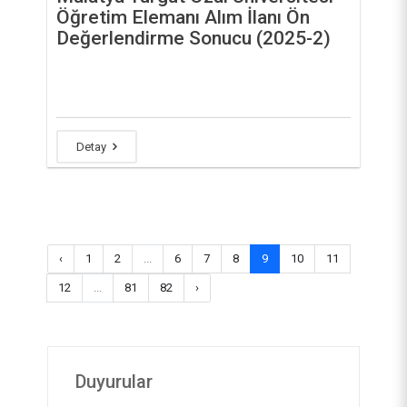
Öğretim Elemanı Alım İlanı Ön
Değerlendirme Sonucu (2025-2)
Detay
‹
1
2
...
6
7
8
9
10
11
12
...
81
82
›
Duyurular