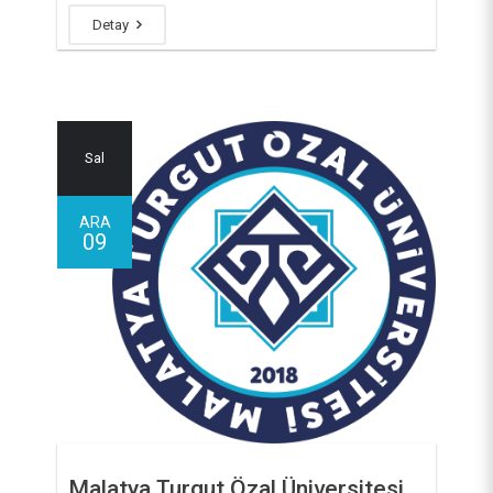
Detay
Sal
ARA
09
Malatya Turgut Özal Üniversitesi