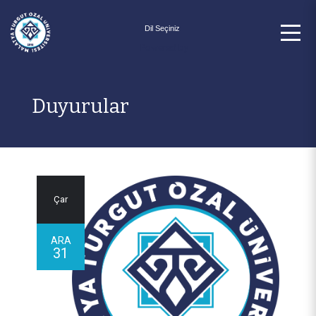
Powered by
Duyurular
Çar
ARA
31